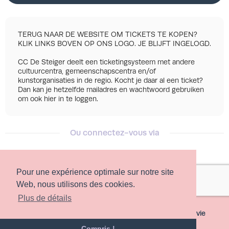
TERUG NAAR DE WEBSITE OM TICKETS TE KOPEN?
KLIK LINKS BOVEN OP ONS LOGO. JE BLIJFT INGELOGD.
CC De Steiger deelt een ticketingsysteem met andere
cultuurcentra, gemeenschapscentra en/of
kunstorganisaties in de regio. Kocht je daar al een ticket?
Dan kan je hetzelfde mailadres en wachtwoord gebruiken
om ook hier in te loggen.
Ou connectez-vous via
Pour une expérience optimale sur notre site
Facebook
Google
Web, nous utilisons des cookies.
Plus de détails
©
2026 - Powered by
Conditions
Protection de la vie
Tixly
privée
Compris !